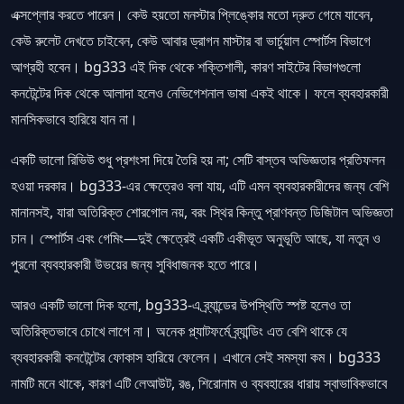
এক্সপ্লোর করতে পারেন। কেউ হয়তো মনস্টার প্লিঙ্কোর মতো দ্রুত গেমে যাবেন,
কেউ রুলেট দেখতে চাইবেন, কেউ আবার ড্রাগন মাস্টার বা ভার্চুয়াল স্পোর্টস বিভাগে
আগ্রহী হবেন। bg333 এই দিক থেকে শক্তিশালী, কারণ সাইটের বিভাগগুলো
কনটেন্টের দিক থেকে আলাদা হলেও নেভিগেশনাল ভাষা একই থাকে। ফলে ব্যবহারকারী
মানসিকভাবে হারিয়ে যান না।
একটি ভালো রিভিউ শুধু প্রশংসা দিয়ে তৈরি হয় না; সেটি বাস্তব অভিজ্ঞতার প্রতিফলন
হওয়া দরকার। bg333-এর ক্ষেত্রেও বলা যায়, এটি এমন ব্যবহারকারীদের জন্য বেশি
মানানসই, যারা অতিরিক্ত শোরগোল নয়, বরং স্থির কিন্তু প্রাণবন্ত ডিজিটাল অভিজ্ঞতা
চান। স্পোর্টস এবং গেমিং—দুই ক্ষেত্রেই একটি একীভূত অনুভূতি আছে, যা নতুন ও
পুরনো ব্যবহারকারী উভয়ের জন্য সুবিধাজনক হতে পারে।
আরও একটি ভালো দিক হলো, bg333-এ ব্র্যান্ডের উপস্থিতি স্পষ্ট হলেও তা
অতিরিক্তভাবে চোখে লাগে না। অনেক প্ল্যাটফর্মে ব্র্যান্ডিং এত বেশি থাকে যে
ব্যবহারকারী কনটেন্টের ফোকাস হারিয়ে ফেলেন। এখানে সেই সমস্যা কম। bg333
নামটি মনে থাকে, কারণ এটি লেআউট, রঙ, শিরোনাম ও ব্যবহারের ধারায় স্বাভাবিকভাবে