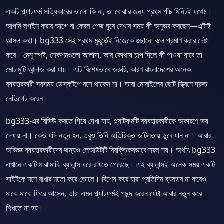
একটি প্ল্যাটফর্ম সত্যিকারের ভালো কি না, তা বোঝার জন্য প্রথম পাঁচ মিনিটই যথেষ্ট।
আপনি লগইন করার আগে বা কেবল পেজ ঘুরে দেখার সময় কী অনুভব করছেন—এটাই
আসল কথা। bg333 সেই প্রথম মুহূর্তেই নিজেকে গুছানো বলে প্রমাণ করার চেষ্টা
করে। মেনু স্পষ্ট, সেকশনগুলো আলাদা, আর কোথায় চাপ দিলে কী পাওয়া যাবে তা
মোটামুটি আন্দাজ করা যায়। এটি বিশেষভাবে জরুরি, কারণ বাংলাদেশের অনেক
ব্যবহারকারী সবসময় ডেস্কটপে বসে থাকেন না। তারা মোবাইলের ছোট স্ক্রিনে দ্রুত
নেভিগেট করেন।
bg333-এর রিভিউ করতে গিয়ে দেখা যায়, প্ল্যাটফর্মটি ব্যবহারকারীকে অকারণে ভয়
দেখায় না। কেউ যদি নতুন হন, তবুও তিনি অতিরিক্ত জটিলতায় ডুবে যান না। আবার
অভিজ্ঞ ব্যবহারকারীদের জন্যও লেআউটটি বিরক্তিকরভাবে সরল নয়। অর্থাৎ bg333
এখানে একটি মাঝামাঝি ব্যালান্স ধরে রাখতে পেরেছে। এই ব্যালান্সই অনেক সময় একটি
সাইটকে মনে রাখার মতো করে তোলে। বিশেষ করে যারা প্রতিদিন ব্যবহার না করেও
মাঝে মাঝে ফিরে আসেন, তারা এমন প্ল্যাটফর্মই পছন্দ করেন যেটা আবার নতুন করে
শিখতে না হয়।