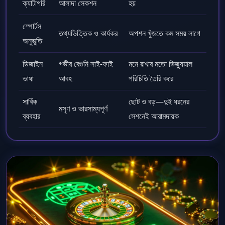
ক্যাটাগরি
আলাদা সেকশন
হয়
স্পোর্টস
তথ্যভিত্তিক ও কার্যকর
অপশন খুঁজতে কম সময় লাগে
অনুভূতি
ডিজাইন
গভীর বেগুনি সাই-ফাই
মনে রাখার মতো ভিজ্যুয়াল
ভাষা
আবহ
পরিচিতি তৈরি করে
সার্বিক
ছোট ও বড়—দুই ধরনের
মসৃণ ও ভারসাম্যপূর্ণ
ব্যবহার
সেশনেই আরামদায়ক