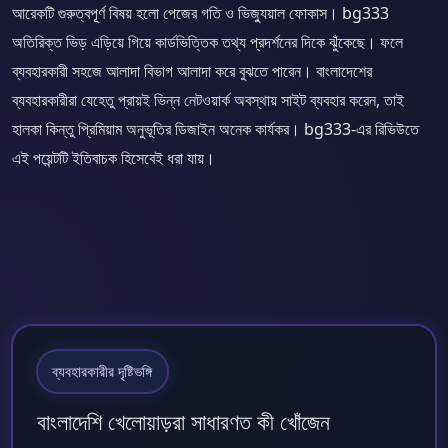
আরেকটি গুরুত্বপূর্ণ বিষয় হলো পেজের গতি ও ভিজ্যুয়াল ফোকাস। bg333
অতিরিক্ত ভিড় এড়িয়ে গিয়ে কার্ডভিত্তিক তথ্য প্রদর্শনের দিকে ঝুঁকেছে। ফলে
ব্যবহারকারী সহজে আলাদা বিভাগ আলাদা করে বুঝতে পারেন। বাংলাদেশের
ব্যবহারকারীরা যেহেতু প্রায়ই ভিন্ন নেটওয়ার্ক অবস্থায় সাইট ব্যবহার করেন, তাই
হালকা কিন্তু প্রিমিয়াম অনুভূতির ডিজাইন অনেক কার্যকর। bg333-এর রিভিউতে
এই পয়েন্টটি ইতিবাচক হিসেবেই ধরা যায়।
ব্যবহারকারীর দৃষ্টিভঙ্গি
বাংলাদেশি খেলোয়াড়রা সাধারণত কী খোঁজেন