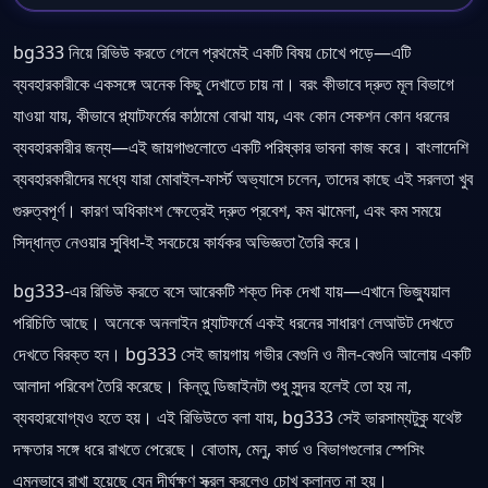
bg333 নিয়ে রিভিউ করতে গেলে প্রথমেই একটি বিষয় চোখে পড়ে—এটি
ব্যবহারকারীকে একসঙ্গে অনেক কিছু দেখাতে চায় না। বরং কীভাবে দ্রুত মূল বিভাগে
যাওয়া যায়, কীভাবে প্ল্যাটফর্মের কাঠামো বোঝা যায়, এবং কোন সেকশন কোন ধরনের
ব্যবহারকারীর জন্য—এই জায়গাগুলোতে একটি পরিষ্কার ভাবনা কাজ করে। বাংলাদেশি
ব্যবহারকারীদের মধ্যে যারা মোবাইল-ফার্স্ট অভ্যাসে চলেন, তাদের কাছে এই সরলতা খুব
গুরুত্বপূর্ণ। কারণ অধিকাংশ ক্ষেত্রেই দ্রুত প্রবেশ, কম ঝামেলা, এবং কম সময়ে
সিদ্ধান্ত নেওয়ার সুবিধা-ই সবচেয়ে কার্যকর অভিজ্ঞতা তৈরি করে।
bg333-এর রিভিউ করতে বসে আরেকটি শক্ত দিক দেখা যায়—এখানে ভিজ্যুয়াল
পরিচিতি আছে। অনেকে অনলাইন প্ল্যাটফর্মে একই ধরনের সাধারণ লেআউট দেখতে
দেখতে বিরক্ত হন। bg333 সেই জায়গায় গভীর বেগুনি ও নীল-বেগুনি আলোয় একটি
আলাদা পরিবেশ তৈরি করেছে। কিন্তু ডিজাইনটা শুধু সুন্দর হলেই তো হয় না,
ব্যবহারযোগ্যও হতে হয়। এই রিভিউতে বলা যায়, bg333 সেই ভারসাম্যটুকু যথেষ্ট
দক্ষতার সঙ্গে ধরে রাখতে পেরেছে। বোতাম, মেনু, কার্ড ও বিভাগগুলোর স্পেসিং
এমনভাবে রাখা হয়েছে যেন দীর্ঘক্ষণ স্ক্রল করলেও চোখ ক্লান্ত না হয়।