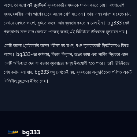
আসে, তা হলো এই প্ল্যাটফর্ম ব্যবহারকারীর সময়কে সম্মান করতে চায়। বাংলাদেশি
ব্যবহারকারীরা এখন আগের চেয়ে অনেক বেশি সচেতন। তারা এমন জায়গায় যেতে চান,
যেখানে দেখতে ভালো, বুঝতে সহজ, আর ব্যবহার করতে ঝামেলাহীন। bg333 সেই
প্রত্যাশার সঙ্গে তাল মেলাতে পেরেছে বলেই এই রিভিউতে ইতিবাচক মূল্যায়ন পায়।
একটি ভালো প্ল্যাটফর্মের আসল পরীক্ষা হয় তখন, যখন ব্যবহারকারী দ্বিতীয়বারও ফিরে
আসে। bg333-এর কাঠামো, বিভাগ বিন্যাস, রঙের ভাষা এবং সার্বিক স্থিরতা এমন
একটি অভিজ্ঞতা দেয় যা বারবার ব্যবহারের জন্য উপযোগী হতে পারে। তাই রিভিউয়ের
শেষ কথায় বলা যায়, bg333 শুধু দেখতেই নয়, ব্যবহারের অনুভূতিতেও পরিণত একটি
ডিজিটাল ব্র্যান্ডের ইঙ্গিত দেয়।
bg333