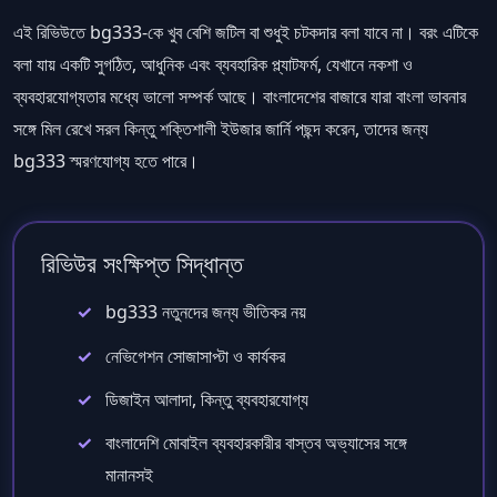
এই রিভিউতে bg333-কে খুব বেশি জটিল বা শুধুই চটকদার বলা যাবে না। বরং এটিকে
বলা যায় একটি সুগঠিত, আধুনিক এবং ব্যবহারিক প্ল্যাটফর্ম, যেখানে নকশা ও
ব্যবহারযোগ্যতার মধ্যে ভালো সম্পর্ক আছে। বাংলাদেশের বাজারে যারা বাংলা ভাবনার
সঙ্গে মিল রেখে সরল কিন্তু শক্তিশালী ইউজার জার্নি পছন্দ করেন, তাদের জন্য
bg333 স্মরণযোগ্য হতে পারে।
রিভিউর সংক্ষিপ্ত সিদ্ধান্ত
bg333 নতুনদের জন্য ভীতিকর নয়
নেভিগেশন সোজাসাপ্টা ও কার্যকর
ডিজাইন আলাদা, কিন্তু ব্যবহারযোগ্য
বাংলাদেশি মোবাইল ব্যবহারকারীর বাস্তব অভ্যাসের সঙ্গে
মানানসই