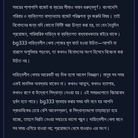
সময়ের পাশাপাশি বাজেট বা ব্যয়ের সীমাও সমান গুরুত্বপূর্ণ। বাংলাদেশি
পরিবার ও ব্যক্তিগত বাস্তবতায় বাজেট পরিকল্পনা খুব জরুরি বিষয়। তাই
বিনোদনের জন্য যদি কোনো নির্দিষ্ট খরচ চিন্তা করা হয়, তা যেন দৈনন্দিন
প্রয়োজন, পারিবারিক দায়িত্ব বা ব্যক্তিগত বাধ্যবাধকতার বাইরে থাকে।
bg333 দায়িত্বশীল খেলা পেজের মূল বার্তা হওয়া উচিত—আপনি যা
হারালে অসুবিধায় পড়বেন, তা কখনও বিনোদনের অংশ হিসেবে বিবেচনা করা
উচিত নয়।
দায়িত্বশীল খেলার আরেকটি বড় দিক হলো আবেগ নিয়ন্ত্রণ। মানুষ সব সময়
একই মানসিক অবস্থায় থাকেন না। কখনও আনন্দে, কখনও হতাশায়,
কখনও রাগে বা উদ্বেগে সিদ্ধান্ত নেওয়া হয়। এই সময়গুলোতে বিচারবোধ
দুর্বল হতে পারে। bg333 ব্যবহার করার সময় যদি মনে হয় আপনি
স্বাভাবিকের চেয়ে বেশি আবেগপ্রবণ, বা সিদ্ধান্তগুলো তাড়াহুড়ো হয়ে
যাচ্ছে, তাহলে বিরতি নেওয়া সবচেয়ে ভালো পছন্দ। দায়িত্বশীল খেলা মানে
সব সময় এগিয়ে যাওয়া নয়; প্রয়োজনে থেমে যাওয়াও এর অংশ।