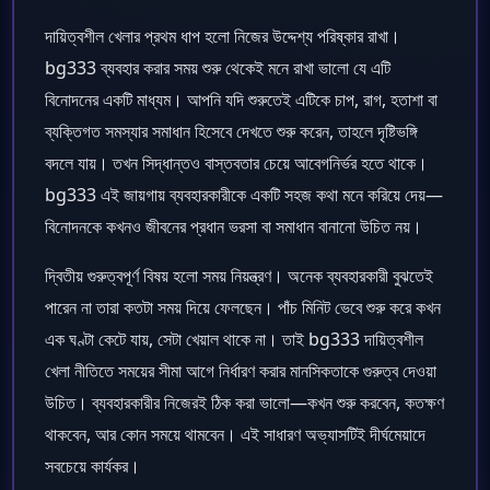
দায়িত্বশীল খেলার প্রথম ধাপ হলো নিজের উদ্দেশ্য পরিষ্কার রাখা।
bg333 ব্যবহার করার সময় শুরু থেকেই মনে রাখা ভালো যে এটি
বিনোদনের একটি মাধ্যম। আপনি যদি শুরুতেই এটিকে চাপ, রাগ, হতাশা বা
ব্যক্তিগত সমস্যার সমাধান হিসেবে দেখতে শুরু করেন, তাহলে দৃষ্টিভঙ্গি
বদলে যায়। তখন সিদ্ধান্তও বাস্তবতার চেয়ে আবেগনির্ভর হতে থাকে।
bg333 এই জায়গায় ব্যবহারকারীকে একটি সহজ কথা মনে করিয়ে দেয়—
বিনোদনকে কখনও জীবনের প্রধান ভরসা বা সমাধান বানানো উচিত নয়।
দ্বিতীয় গুরুত্বপূর্ণ বিষয় হলো সময় নিয়ন্ত্রণ। অনেক ব্যবহারকারী বুঝতেই
পারেন না তারা কতটা সময় দিয়ে ফেলছেন। পাঁচ মিনিট ভেবে শুরু করে কখন
এক ঘণ্টা কেটে যায়, সেটা খেয়াল থাকে না। তাই bg333 দায়িত্বশীল
খেলা নীতিতে সময়ের সীমা আগে নির্ধারণ করার মানসিকতাকে গুরুত্ব দেওয়া
উচিত। ব্যবহারকারীর নিজেরই ঠিক করা ভালো—কখন শুরু করবেন, কতক্ষণ
থাকবেন, আর কোন সময়ে থামবেন। এই সাধারণ অভ্যাসটিই দীর্ঘমেয়াদে
সবচেয়ে কার্যকর।