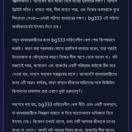
আত্মসম্মানও। অনেকেই মনে করেন থেমে যাওয়া দুর্বলতার লক্ষণ। আসলে
উল্টোটা সত্যি। থামতে পারা, সীমা মানতে পারা, এবং নিজের অবস্থাকে বুঝে
সিদ্ধান্ত নেওয়া—এসবই পরিণত ব্যবহারের লক্ষণ। bg333 এই পরিণত
মানসিকতাকেই উৎসাহ দিতে চায়।
নতুন ব্যবহারকারীদের জন্য bg333 দায়িত্বশীল খেলা পেজ বিশেষভাবে
জরুরি। কারণ যারা প্রথমবার কোনো প্ল্যাটফর্ম ব্যবহার করেন, তারা প্রায়ই
উত্তেজনা বা কৌতূহলের কারণে নিজের সীমা আগে থেকে ভাবেন না। যদি
শুরুতেই সময়, মনোযোগ এবং বাজেটের একটি পরিষ্কার কাঠামো ঠিক করে
নেওয়া যায়, তাহলে অভ্যাস স্বাস্থ্যকর থাকে। বাংলাদেশি ব্যবহারকারীদের
জন্য এটি আরও কার্যকর, কারণ বাস্তব জীবনের দায়িত্বের সঙ্গে ডিজিটাল
বিনোদনের ভারসাম্য রাখা এখানে খুবই গুরুত্বপূর্ণ।
সবশেষে বলা যায়, bg333 দায়িত্বশীল খেলা নীতি এমন একটি অবস্থান,
যা ব্যবহারকারীকে নিয়ন্ত্রণ হারাতে না দিয়ে সচেতনভাবে অভিজ্ঞতা নিতে
উৎসাহ দেয়। বিনোদন তখনই ভালো, যখন সেটি আপনার জীবনকে চাপের
মধ্যে না ফেলে। আপনি যদি সময়ের হিসাব রাখেন, বাজেটের সীমা মানেন,